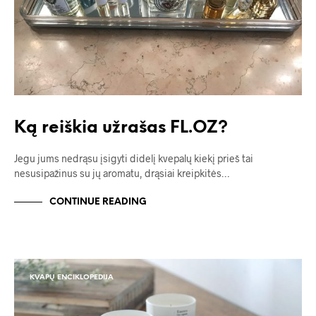
Ką reiškia užrašas FL.OZ?
Jegu jums nedrąsu įsigyti didelį kvepalų kiekį prieš tai
nesusipažinus su jų aromatu, drąsiai kreipkitės…
CONTINUE READING
KVAPŲ ENCIKLOPEDIJA