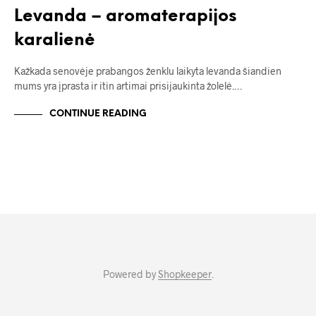
Levanda – aromaterapijos
karalienė
Kažkada senovėje prabangos ženklu laikyta levanda šiandien
mums yra įprasta ir itin artimai prisijaukinta žolelė.…
CONTINUE READING
Powered by
Shopkeeper
.