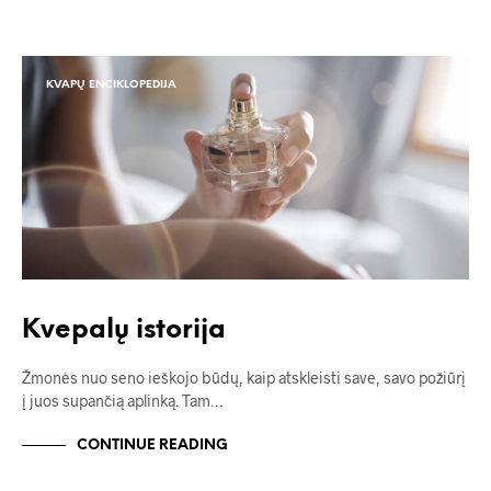
KVAPŲ ENCIKLOPEDIJA
Kvepalų istorija
Žmonės nuo seno ieškojo būdų, kaip atskleisti save, savo požiūrį
į juos supančią aplinką. Tam…
CONTINUE READING