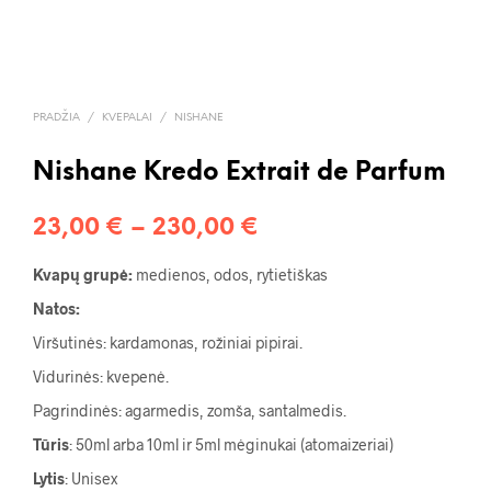
PRADŽIA
/
KVEPALAI
/
NISHANE
Nishane Kredo Extrait de Parfum
Price
23,00
€
–
230,00
€
range:
Kvapų grupė:
medienos, odos, rytietiškas
23,00 €
Natos:
through
Viršutinės: kardamonas, rožiniai pipirai.
230,00 €
Vidurinės: kvepenė.
Pagrindinės: agarmedis, zomša, santalmedis.
Tūris
: 50ml arba 10ml ir 5ml mėginukai (atomaizeriai)
Lytis
: Unisex