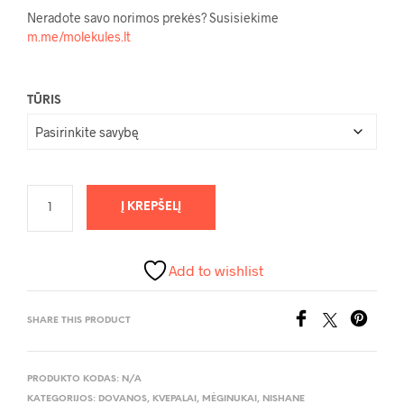
Neradote savo norimos prekės? Susisiekime
m.me/molekules.lt
TŪRIS
Į KREPŠELĮ
Add to wishlist
SHARE THIS PRODUCT
PRODUKTO KODAS:
N/A
KATEGORIJOS:
DOVANOS
,
KVEPALAI
,
MĖGINUKAI
,
NISHANE