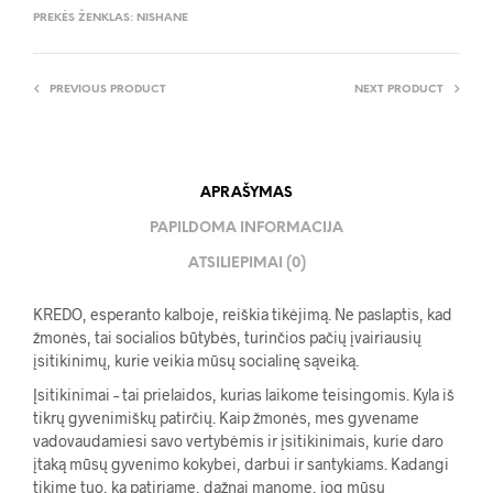
PREKĖS ŽENKLAS:
NISHANE
PREVIOUS PRODUCT
NEXT PRODUCT
APRAŠYMAS
PAPILDOMA INFORMACIJA
ATSILIEPIMAI (0)
KREDO, esperanto kalboje, reiškia tikėjimą. Ne paslaptis, kad
žmonės, tai socialios būtybės, turinčios pačių įvairiausių
įsitikinimų, kurie veikia mūsų socialinę sąveiką.
Įsitikinimai – tai prielaidos, kurias laikome teisingomis. Kyla iš
tikrų gyvenimiškų patirčių. Kaip žmonės, mes gyvename
vadovaudamiesi savo vertybėmis ir įsitikinimais, kurie daro
įtaką mūsų gyvenimo kokybei, darbui ir santykiams. Kadangi
tikime tuo, ką patiriame, dažnai manome, jog mūsų