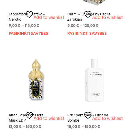
Laboratorio Olfattivo –
Uermi – Or Ange by Cécile
Add to wishlist
Add to wishlist
Nerotic
Zarokian
Price
Price
9,00
€
–
113,00
€
9,00
€
–
120,00
€
range:
range:
PASIRINKTI SAVYBES
This
PASIRINKTI SAVYBES
This
9,00 €
9,00 €
product
prod
through
through
has
has
113,00 €
120,00 €
multiple
mult
variants.
varia
The
The
options
opti
may
may
be
be
chosen
chos
on
on
the
the
product
prod
page
pag
Attar Collection Floral
2787 perfumes – Elixir de
Add to wishlist
Add to wishlist
Musk EDP
Bombe
Price
Price
12,00
€
–
150,00
€
15,00
€
–
180,00
€