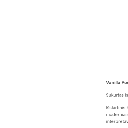
Vanilla P
Sukurtas iš
Išskirtini
moderniais 
interpreta