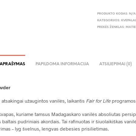
PRODUKTO KODAS:
N/A
KATEGORIJOS:
KVEPALA
PREKĖS ŽENKLAS:
MATIE
APRAŠYMAS
PAPILDOMA INFORMACIJA
ATSILIEPIMAI (0)
owder
 atsakingai užaugintos vanilės, laikantis
Fair for Life
programos 
s kvapas, kuriame tamsus Madagaskaro vanilės absoliutas persip
baltais pudriniais akordais. Tai rafinuotas ir šiuolaikiškas vanil
vimas – lyg švelnus, lengvas debesies prisilietimas.