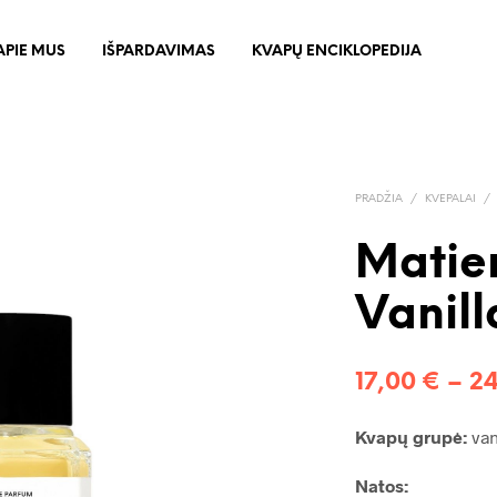
APIE MUS
IŠPARDAVIMAS
KVAPŲ ENCIKLOPEDIJA
PRADŽIA
/
KVEPALAI
/
Matie
Vanil
17,00
€
–
2
Kvapų grupė:
van
Natos: