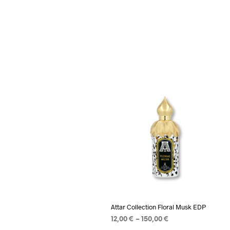
Add to wishlist
Attar Collection Floral Musk EDP
Price
12,00
€
–
150,00
€
range: