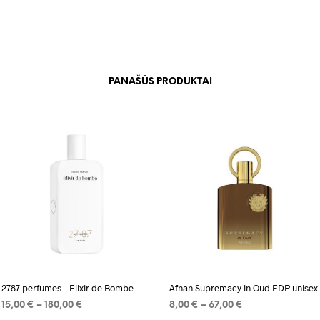
PANAŠŪS PRODUKTAI
Add to wishlist
Add to wishlist
2787 perfumes – Elixir de Bombe
Afnan Supremacy in Oud EDP unisex
Price
Price
15,00
€
–
180,00
€
8,00
€
–
67,00
€
range:
range: