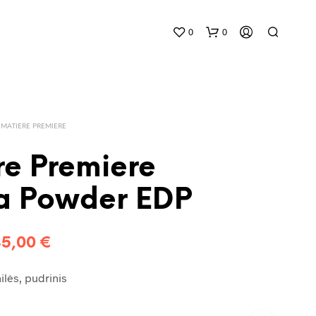
0
0
MATIERE PREMIERE
re Premiere
la Powder EDP
K
R
E
Price
45,00
€
P
Š
range:
E
ilės, pudrinis
L
17,00 €
Y
J
through