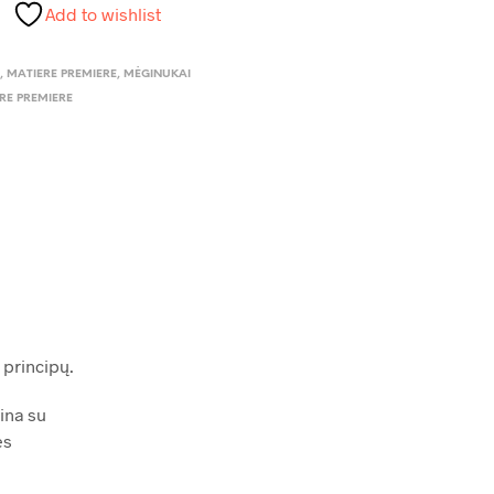
Add to wishlist
I
,
MATIERE PREMIERE
,
MĖGINUKAI
RE PREMIERE
principų.
ina su
ės