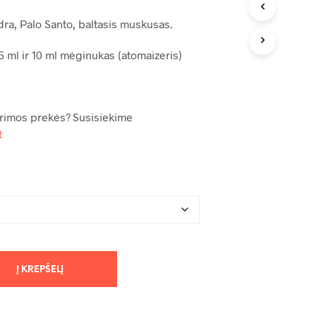
E
245,00 €
N
dra, Palo Santo, baltasis muskusas.
Ė
R
5 ml ir 10 ml mėginukas (atomaizeris)
A
P
R
O
D
rimos prekės? Susisiekime
U
t
K
T
Ų
.
Į KREPŠELĮ