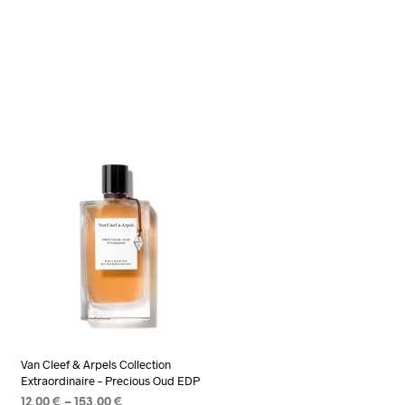
Add to wishlist
Van Cleef & Arpels Collection
Extraordinaire – Precious Oud EDP
Price
12,00
€
–
153,00
€