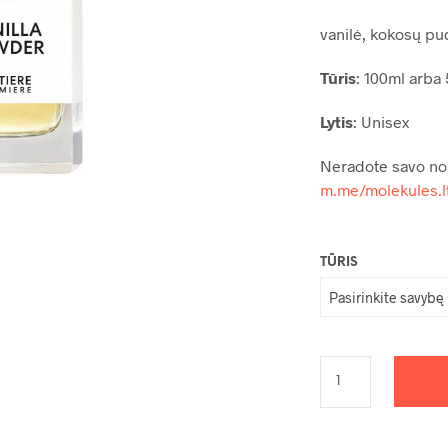
vanilė, kokosų pu
Tūris
: 100ml arba 
Lytis
: Unisex
Neradote savo no
m.me/molekules.l
TŪRIS