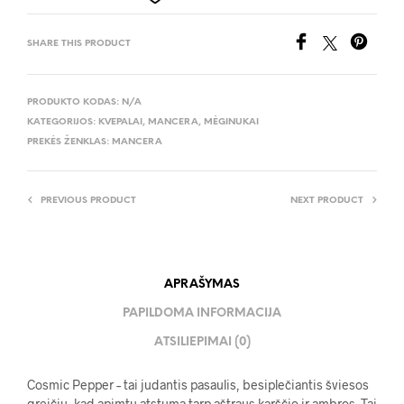
SHARE THIS PRODUCT
PRODUKTO KODAS:
N/A
KATEGORIJOS:
KVEPALAI
,
MANCERA
,
MĖGINUKAI
PREKĖS ŽENKLAS:
MANCERA
PREVIOUS PRODUCT
NEXT PRODUCT
APRAŠYMAS
PAPILDOMA INFORMACIJA
ATSILIEPIMAI (0)
Cosmic Pepper – tai judantis pasaulis, besiplečiantis šviesos
greičiu, kad apimtų atstumą tarp aštraus karščio ir ambros. Tai