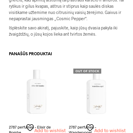
ryškus ir gilus kvapas, aštrus ir stiprus kaip saulės diskas
visiškame užtemime nuo citrusinių vaisių žėrėjimo. Gaivus ir
nepaprastai jausmingas „Cosmic Pepper“.
Išplėskite savo akiratį, pajuskite, kaip jūsų dvasia pakyla iki
žvaigždžių, o jūsų kojos lieka ant tvirtos žemės.
PANAŠŪS PRODUKTAI
OUT OF STOCK
2787 perfumes – Elixir de
2787 perfumes –
Add to wishlist
Add to wishlist
Bombe
Wandervogel