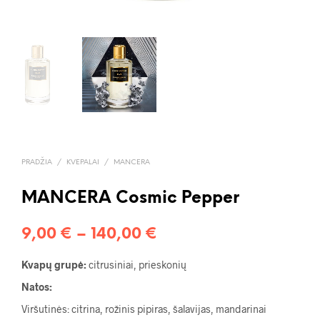
PRADŽIA
/
KVEPALAI
/
MANCERA
MANCERA Cosmic Pepper
Price
9,00
€
–
140,00
€
range:
Kvapų grupė:
citrusiniai, prieskonių
9,00 €
Natos:
through
Viršutinės: citrina, rožinis pipiras, šalavijas, mandarinai