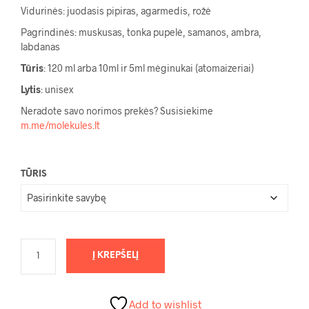
140,00 €
Vidurinės: juodasis pipiras, agarmedis, rožė
Pagrindinės: muskusas, tonka pupelė, samanos, ambra,
labdanas
Tūris
: 120 ml arba 10ml ir 5ml mėginukai (atomaizeriai)
Lytis
: unisex
Neradote savo norimos prekės? Susisiekime
m.me/molekules.lt
TŪRIS
Į KREPŠELĮ
Add to wishlist