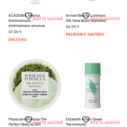
ACADEMIE aktyvus
Armani Beauty Luminous
Add to wishlist
Add to wishlist
šviesinamasis –
Silk Glow Blush skaistalai
drėkinamasis serumas
56,00
€
47,00
€
PASIRINKTI SAVYBES
This
DAUGIAU
prod
has
mult
varia
The
opti
may
be
chos
on
the
prod
pag
Physicians Formula The
Elizabeth Arden Green
Add to wishlist
Add to wishlist
Perfect Matcha 3in1
Tea kreminis