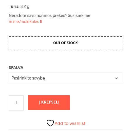
Tūris:
3.2 g
Neradote savo norimos prekės? Susisiekime
m.me/molekules.lt
OUT OF STOCK
SPALVA
Į KREPŠELĮ
Add to wishlist