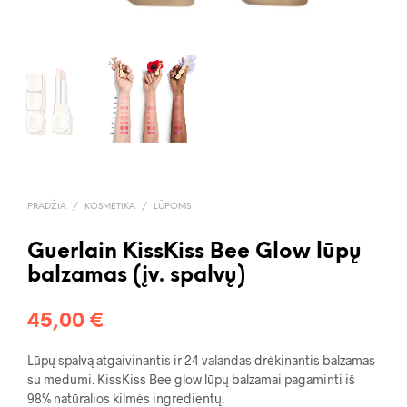
PRADŽIA
/
KOSMETIKA
/
LŪPOMS
Guerlain KissKiss Bee Glow lūpų
balzamas (įv. spalvų)
45,00
€
Lūpų spalvą atgaivinantis ir 24 valandas drėkinantis balzamas
su medumi. KissKiss Bee glow lūpų balzamai pagaminti iš
98% natūralios kilmės ingredientų.