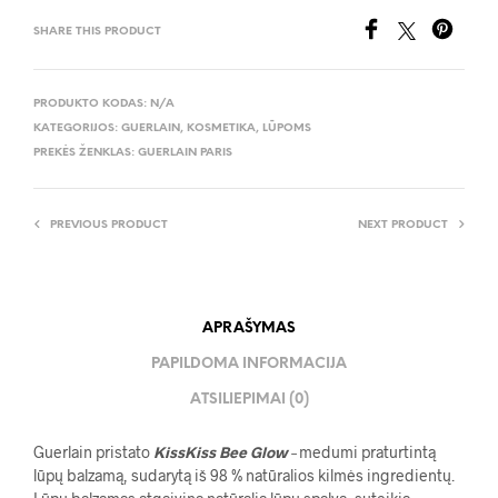
SHARE THIS PRODUCT
PRODUKTO KODAS:
N/A
KATEGORIJOS:
GUERLAIN
,
KOSMETIKA
,
LŪPOMS
PREKĖS ŽENKLAS:
GUERLAIN PARIS
PREVIOUS PRODUCT
NEXT PRODUCT
APRAŠYMAS
PAPILDOMA INFORMACIJA
ATSILIEPIMAI (0)
Guerlain
pristato
KissKiss Bee Glow
–
medumi praturtintą
lūpų balzamą, sudarytą iš 98 % natūralios kilmės ingredientų.