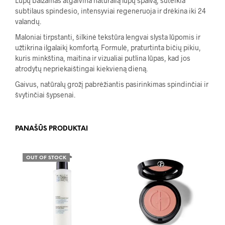
Lūpų balzamas atgaivina natūralią lūpų spalvą, suteikia
subtilaus spindesio, intensyviai regeneruoja ir drėkina iki 24
valandų.
Maloniai tirpstanti, šilkinė tekstūra lengvai slysta lūpomis ir
užtikrina ilgalaikį komfortą. Formulė, praturtinta bičių pikiu,
kuris minkština, maitina ir vizualiai putlina lūpas, kad jos
atrodytų nepriekaištingai kiekvieną dieną.
Gaivus, natūralų grožį pabrėžiantis pasirinkimas spindinčiai ir
švytinčiai šypsenai.
PANAŠŪS PRODUKTAI
OUT OF STOCK