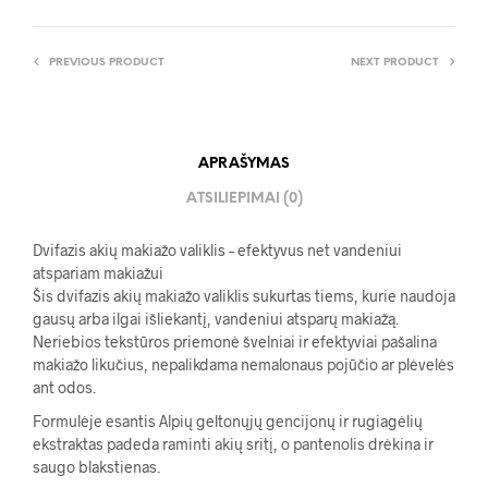
PREVIOUS PRODUCT
NEXT PRODUCT
APRAŠYMAS
ATSILIEPIMAI (0)
Dvifazis akių makiažo valiklis – efektyvus net vandeniui
atspariam makiažui
Šis dvifazis akių makiažo valiklis sukurtas tiems, kurie naudoja
gausų arba ilgai išliekantį, vandeniui atsparų makiažą.
Neriebios tekstūros priemonė švelniai ir efektyviai pašalina
makiažo likučius, nepalikdama nemalonaus pojūčio ar plėvelės
ant odos.
Formulėje esantis Alpių geltonųjų gencijonų ir rugiagėlių
ekstraktas padeda raminti akių sritį, o pantenolis drėkina ir
saugo blakstienas.