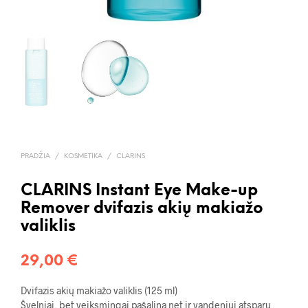
PRADŽIA
/
KOSMETIKA
/
CLARINS
CLARINS Instant Eye Make-up
Remover dvifazis akių makiažo
valiklis
29,00
€
Dvifazis akių makiažo valiklis (125 ml)
Švelniai, bet veiksmingai pašalina net ir vandeniui atsparų