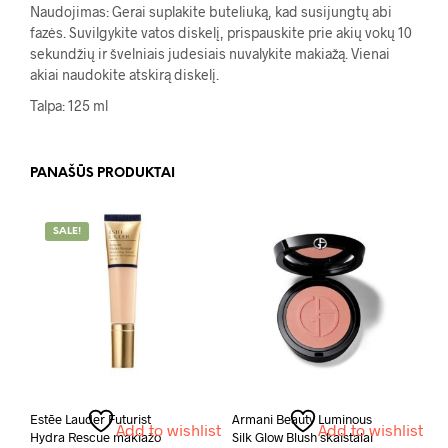
Naudojimas: Gerai suplakite buteliuką, kad susijungtų abi
fazės. Suvilgykite vatos diskelį, prispauskite prie akių vokų 10
sekundžių ir švelniais judesiais nuvalykite makiažą. Vienai
akiai naudokite atskirą diskelį.
Talpa: 125 ml
PANAŠŪS PRODUKTAI
SALE!
Estēe Lauder Futurist
Armani Beauty Luminous
Add to wishlist
Add to wishlist
Hydra Rescue makiažo
Silk Glow Blush skaistalai