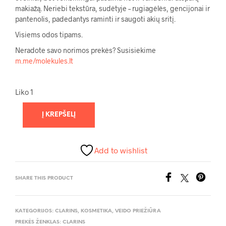
makiažą. Neriebi tekstūra, sudėtyje – rugiagėlės, gencijonai ir
pantenolis, padedantys raminti ir saugoti akių sritį.
Visiems odos tipams.
Neradote savo norimos prekės? Susisiekime
m.me/molekules.lt
Liko 1
Į KREPŠELĮ
Add to wishlist
SHARE THIS PRODUCT
KATEGORIJOS:
CLARINS
,
KOSMETIKA
,
VEIDO PRIEŽIŪRA
PREKĖS ŽENKLAS:
CLARINS