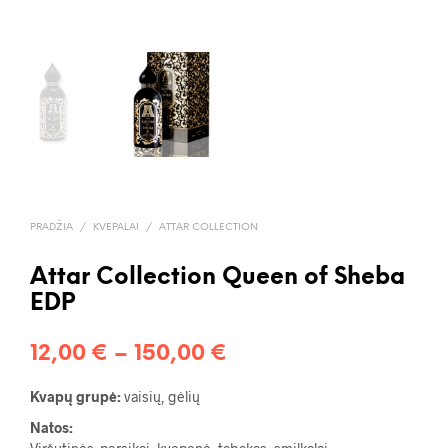
PRADŽIA
/
KVEPALAI
/
ATTAR COLLECTION
Attar Collection Queen of Sheba
EDP
Price
12,00
€
–
150,00
€
range:
Kvapų grupė:
vaisių, gėlių
12,00 €
Natos: