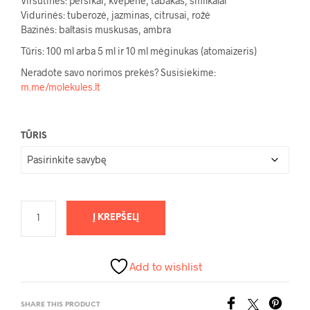
Viršutinės:
persikai, kvepenė, tabakas, smilkalai
through
Vidurinės:
tuberozė, jazminas, citrusai, rožė
150,00 €
Bazinės:
baltasis muskusas, ambra
Tūris: 100 ml arba 5 ml ir 10 ml mėginukas (atomaizeris)
Neradote savo norimos prekės? Susisiekime:
m.me/molekules.lt
TŪRIS
Į KREPŠELĮ
Add to wishlist
SHARE THIS PRODUCT