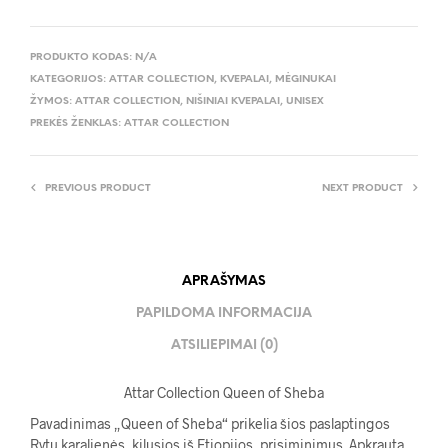
PRODUKTO KODAS:
N/A
KATEGORIJOS:
ATTAR COLLECTION
,
KVEPALAI
,
MĖGINUKAI
ŽYMOS:
ATTAR COLLECTION
,
NIŠINIAI KVEPALAI
,
UNISEX
PREKĖS ŽENKLAS:
ATTAR COLLECTION
PREVIOUS PRODUCT
NEXT PRODUCT
APRAŠYMAS
PAPILDOMA INFORMACIJA
ATSILIEPIMAI (0)
Attar Collection Queen of Sheba
Pavadinimas „Queen of Sheba“ prikelia šios paslaptingos
Rytų karalienės, kilusios iš Etiopijos, prisiminimus. Apkrauta