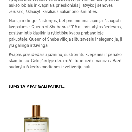
aukso lobiais ir kvapniais prieskoniais ji atvyko į senovės
Jeruzalę išklausyti karaliaus Saliamono išminties.
Nors ji ir dingo iš istorijos, bet prisiminimai apie ją išsaugoti
kvepaluose. Queen of Sheba yra 2015 m. pristatytas šedevras,
pasižymintis klasikiniu rytietišku kvapu prabangioje
pakuotėje. Queen of Sheba vilioja šiltu žavesiu ir elegancija, ji
yra galinga ir žavinga.
Kvapas prasideda su jazminu, sustiprintu kvepenės ir persiko
skambesiu. Gėlių širdyje dera rožė, tuberozė ir narcizas. Bazė
sudaryta iš kedro medienos ir vetiverijų natų.
JUMS TAIP PAT GALI PATIKTI…