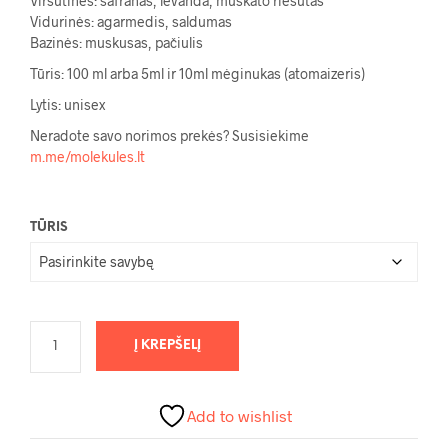
Viršutinės: šafranas, levanda, muskato riešutas
through
Vidurinės: agarmedis, saldumas
67,00 €
Bazinės: muskusas, pačiulis
Tūris: 100 ml arba 5ml ir 10ml mėginukas (atomaizeris)
Lytis: unisex
Neradote savo norimos prekės? Susisiekime
m.me/molekules.lt
TŪRIS
Į KREPŠELĮ
Add to wishlist