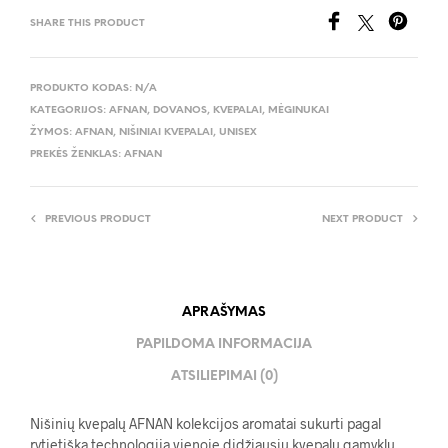
SHARE THIS PRODUCT
PRODUKTO KODAS:
N/A
KATEGORIJOS:
AFNAN
,
DOVANOS
,
KVEPALAI
,
MĖGINUKAI
ŽYMOS:
AFNAN
,
NIŠINIAI KVEPALAI
,
UNISEX
PREKĖS ŽENKLAS:
AFNAN
PREVIOUS PRODUCT
NEXT PRODUCT
APRAŠYMAS
PAPILDOMA INFORMACIJA
ATSILIEPIMAI (0)
Nišinių kvepalų AFNAN kolekcijos aromatai sukurti pagal
rytietišką technologiją vienoje didžiausių kvepalų gamyklų