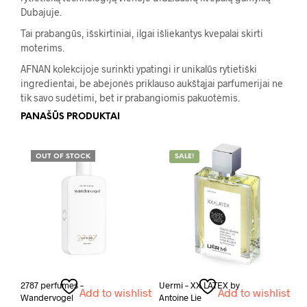
Dubajuje.
Tai prabangūs, išskirtiniai, ilgai išliekantys kvepalai skirti
moterims.
AFNAN kolekcijoje surinkti ypatingi ir unikalūs rytietiški
ingredientai, be abejonės priklauso aukštąjai parfumerijai ne
tik savo sudėtimi, bet ir prabangiomis pakuotėmis.
PANAŠŪS PRODUKTAI
OUT OF STOCK
SALE!
2787 perfumes –
Uermi – XX LATEX by
Add to wishlist
Add to wishlist
Wandervogel
Antoine Lie