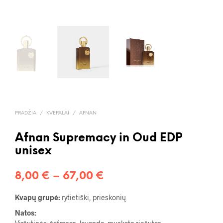
PRADŽIA
/
KVEPALAI
/
AFNAN
Afnan Supremacy in Oud EDP
unisex
Price
8,00
€
–
67,00
€
range:
Kvapų grupė:
rytietiški, prieskonių
8,00 €
Natos: