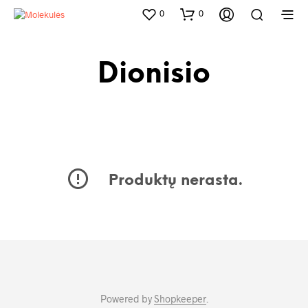
0
0
Dionisio
Produktų nerasta.
Powered by
Shopkeeper
.