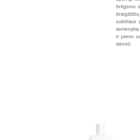
žvilgsniu 
žvaigždži
subtilaus 
asmenybę į
ir pieno s
dėvint.