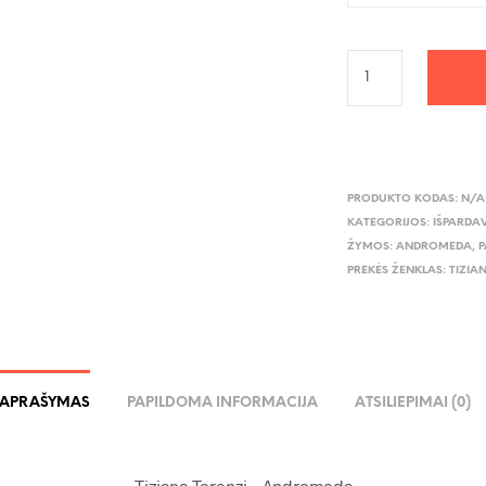
PRODUKTO KODAS:
N/A
KATEGORIJOS:
IŠPARDA
ŽYMOS:
ANDROMEDA
,
P
PREKĖS ŽENKLAS:
TIZIA
APRAŠYMAS
PAPILDOMA INFORMACIJA
ATSILIEPIMAI (0)
Tiziana Terenzi – Andromeda