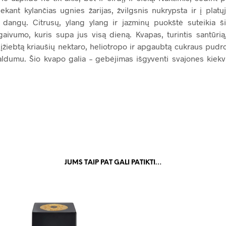
sekant kylančias ugnies žarijas, žvilgsnis nukrypsta ir į platųj
ų dangų. Citrusų, ylang ylang ir jazminų puokštė suteikia š
gaivumo, kuris supa jus visą dieną. Kvapas, turintis santūrią,
žiebtą kriaušių nektaro, heliotropo ir apgaubtą cukraus pudr
aldumu. Šio kvapo galia – gebėjimas išgyventi svajones kiekvi
JUMS TAIP PAT GALI PATIKTI…