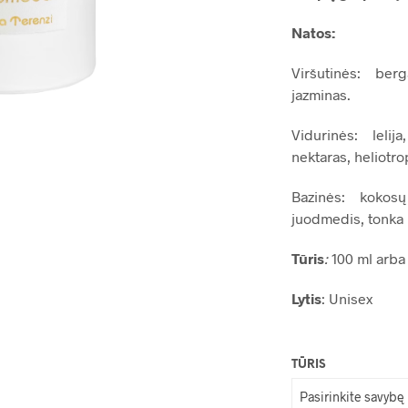
Natos:
Viršutinės: ber
jazminas.
Vidurinės: lelij
nektaras, heliotro
Bazinės: kokosų
juodmedis, tonka
Tūris
:
100 ml arba 
Lytis
: Unisex
TŪRIS