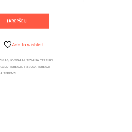
Į KREPŠELĮ
Add to wishlist
VIMAS
,
KVEPALAI
,
TIZIANA TERENZI
AOLO TERENZI
,
TIZIANA TERENZI
NA TERENZI