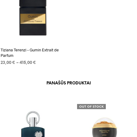
Add to wishlist
Tiziana Terenzi – Gumin Extrait de
Parfum
Price
23,00
€
–
415,00
€
range:
PASIRINKTI SAVYBES
This
23,00 €
product
through
PANAŠŪS PRODUKTAI
415,00 €
has
multiple
variants.
OUT OF STOCK
The
options
may
be