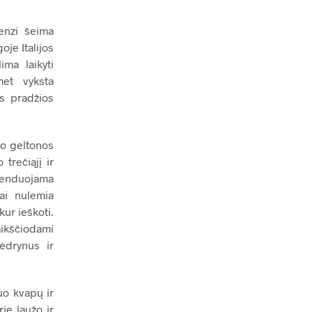
enzi šeima
je Italijos
ima laikyti
et vyksta
s pradžios
uo geltonos
trečiąjį ir
menduojama
ai nulemia
 kur ieškoti.
aikščiodami
vėdrynus ir
uo kvapų ir
rie laužo ir