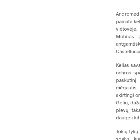
Andromedą
pamatė keli
vietovėje.
Motinos 
antgamtiš
Castellucci
Kelias sav
ochros spa
paskutinį
mėgautis 
skirtingi or
Gėlių, daž
pievų taka
daugelį kit
Tokių tyli
spalvų, kur