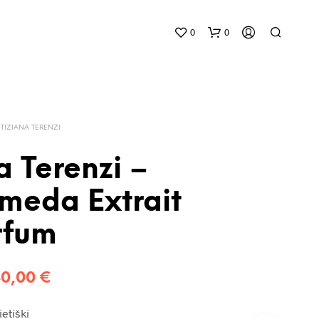
0
0
TIZIANA TERENZI
a Terenzi –
meda Extrait
K
R
rfum
E
P
Š
E
Price
80,00
€
L
Y
range:
J
ietiški