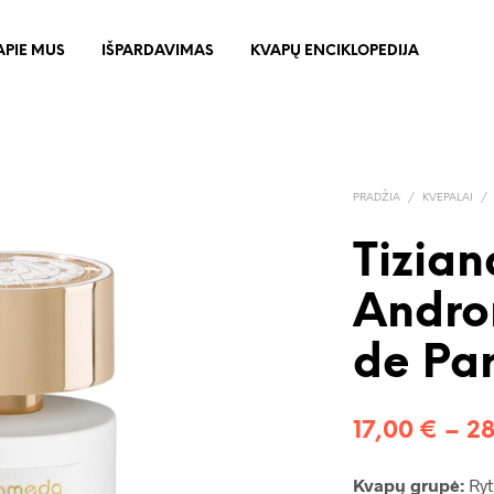
APIE MUS
IŠPARDAVIMAS
KVAPŲ ENCIKLOPEDIJA
PRADŽIA
/
KVEPALAI
/
Tizian
Andro
de Pa
17,00
€
–
2
Kvap
ų grupė:
Ryt