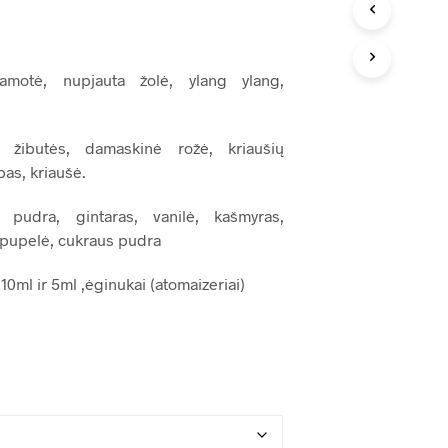
17,00 €
E
N
through
Ė
R
280,00 €
gamotė, nupjauta žolė, ylang ylang,
A
P
R
O
a, žibutės, damaskinė rožė, kriaušių
D
pas, kriaušė.
U
K
 pudra, gintaras, vanilė, kašmyras,
T
Ų
 pupelė, cukraus pudra
.
10ml ir 5ml ,ėginukai (atomaizeriai)