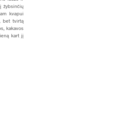
į žybsinčių
iam kvapui
 bet tvirtą
os, kakavos
eną kart jį