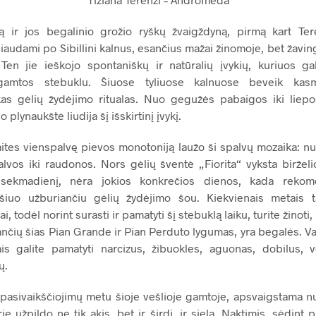
 ir jos begalinio grožio ryškų žvaigždyną, pirmą kart Ter
audami po Sibillini kalnus, esančius mažai žinomoje, bet žavingo
 Ten jie ieškojo spontaniškų ir natūralių įvykių, kuriuos gal
gamtos stebuklu. Šiuose tyliuose kalnuose beveik kasm
kas gėlių žydėjimo ritualas. Nuo gegužės pabaigos iki liepo
o plynaukštė liudija šį išskirtinį įvykį.
aites vienspalvę pievos monotoniją laužo ši spalvų mozaika: n
lvos iki raudonos. Nors gėlių šventė „Fiorita“ vyksta birželio 
 sekmadienį, nėra jokios konkrečios dienos, kada reko
šiuo užburiančiu gėlių žydėjimo šou. Kiekvienais metais t
ai, todėl norint surasti ir pamatyti šį stebuklą laiku, turite žinoti,
ančių šias Pian Grande ir Pian Perduto lygumas, yra begalės. V
is galite pamatyti narcizus, žibuokles, aguonas, dobilus, 
ų.
ų pasivaikščiojimų metu šioje vešlioje gamtoje, apsvaigstama n
ie užpildo ne tik akis, bet ir širdį, ir sielą. Naktimis, sėdint p