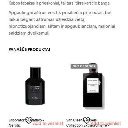
Kubos tabakas ir prieskoniai, tai tarsi tikra karščio banga.
Apgaulingai aštrus vos tik prisiliečia prie odos, bet
laikui bėgant aštrumas užleidžia vietą
hipnotizuojančiam, šiltam ir apgaubiančiam, maloniai
saldžiam dvelksmui!
PANAŠŪS PRODUKTAI
OUT OF STOCK
Laboratorio Olfattivo –
Van Cleef & Arpels
Add to wishlist
Add to wishlist
Nerotic
Collection Extraordinaire –