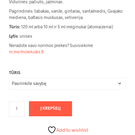
Vidurinės: pačiulis, jazminas.
155,00 €
Pagrindinės: tabakas, vanilė, gintaras, santalmedis, Gvajako
mediena, baltasis muskusas, vetiverija.
Tūris:
120 ml arba 10 ml ir 5 ml mėginukai (atomaizeriai)
Lytis
: unisex
Neradote savo norimos prekės? Susisiekime
m.me/molekules.lt
TŪRIS
Į KREPŠELĮ
Add to wishlist