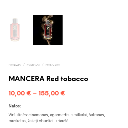
PRADŽIA
/
KVEPALAI
/
MANCERA
MANCERA Red tobacco
Price
10,00
€
–
155,00
€
range:
Natos:
10,00 €
Viršutinės: cinamonas, agarmedis, smilkalai, šafranas,
muskatas, žalieji obuoliai, kriaušė.
through