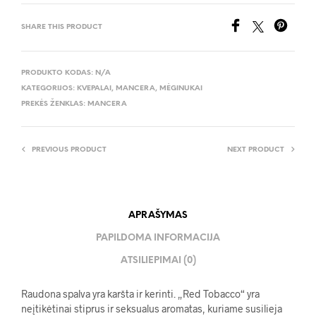
SHARE THIS PRODUCT
PRODUKTO KODAS:
N/A
KATEGORIJOS:
KVEPALAI
,
MANCERA
,
MĖGINUKAI
PREKĖS ŽENKLAS:
MANCERA
PREVIOUS PRODUCT
NEXT PRODUCT
APRAŠYMAS
PAPILDOMA INFORMACIJA
ATSILIEPIMAI (0)
Raudona spalva yra karšta ir kerinti. „Red Tobacco“ yra
neįtikėtinai stiprus ir seksualus aromatas, kuriame susilieja